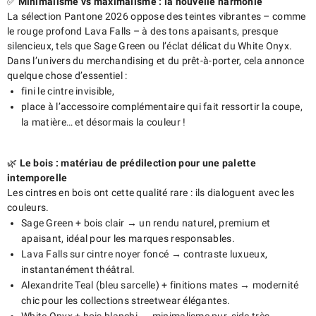
✅
Minimalisme vs maximalisme : la nouvelle harmonie
La sélection Pantone 2026 oppose des teintes vibrantes – comme
le rouge profond Lava Falls – à des tons apaisants, presque
silencieux, tels que Sage Green ou l’éclat délicat du White Onyx.
Dans l’univers du merchandising et du prêt-à-porter, cela annonce
quelque chose d’essentiel :
fini le cintre invisible,
place à l’accessoire complémentaire qui fait ressortir la coupe,
la matière… et désormais la couleur !
🌿
Le bois : matériau de prédilection pour une palette
intemporelle
Les cintres en bois ont cette qualité rare : ils dialoguent avec les
couleurs.
Sage Green + bois clair → un rendu naturel, premium et
apaisant, idéal pour les marques responsables.
Lava Falls sur cintre noyer foncé → contraste luxueux,
instantanément théâtral.
Alexandrite Teal (bleu sarcelle) + finitions mates → modernité
chic pour les collections streetwear élégantes.