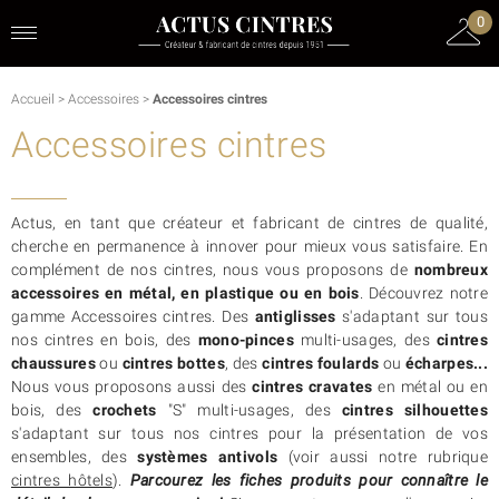
0
Accueil
>
Accessoires
>
Accessoires cintres
Accessoires cintres
Actus, en tant que créateur et fabricant de cintres de qualité,
cherche en permanence à innover pour mieux vous satisfaire. En
complément de nos cintres, nous vous proposons de
nombreux
accessoires en métal, en plastique ou en bois
. Découvrez notre
gamme Accessoires cintres. Des
antiglisses
s'adaptant sur tous
nos cintres en bois, des
mono-pinces
multi-usages, des
cintres
chaussures
ou
cintres bottes
, des
cintres foulards
ou
écharpes...
Nous vous proposons aussi des
cintres cravates
en métal ou en
bois, des
crochets
"S" multi-usages, des
cintres silhouettes
s'adaptant sur tous nos cintres pour la présentation de vos
ensembles, des
systèmes antivols
(voir aussi notre rubrique
cintres hôtels
).
Parcourez les fiches produits pour connaître le