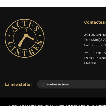
Contactez
ACTUS CINTR
Tél : +33(0)3 2
Fax : +33(0)3 
72-1 Rue de To
59780 Baisieu
FRANCE
La newsletter :
Veuillez
laisser
ce
Nous utilisons des cookies pour vous garantir la meilleure expérie