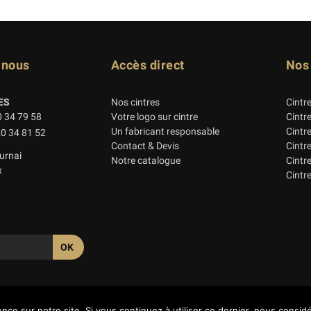
-nous
Accès direct
Nos
ES
Nos cintres
Cintr
0 34 79 58
Votre logo sur cintre
Cintr
Un fabricant responsable
Cintr
20 34 81 52
Contact & Devis
Cintr
urnai
Notre catalogue
Cintre
x
Cintre
nce sur notre site. Si vous continuez à utiliser ce dernier, nous consid