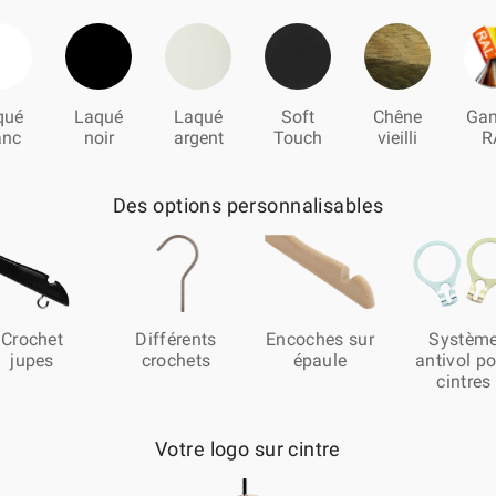
qué
Laqué
Laqué
Soft
Chêne
Ga
anc
noir
argent
Touch
vieilli
R
Des options personnalisables
Crochet
Différents
Encoches sur
Systèm
jupes
crochets
épaule
antivol p
cintres
Votre logo sur cintre