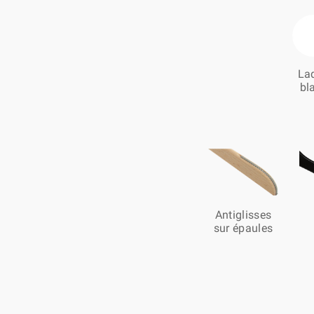
La
bl
Antiglisses
sur épaules