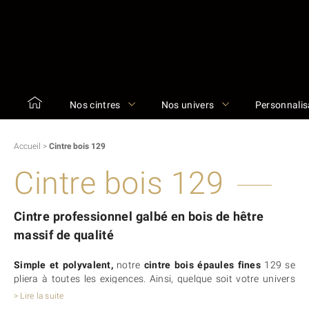
Nos cintres
Nos univers
Personnalis
Accueil
>
Cintre bois 129
Cintre bois 129
Cintre professionnel galbé en bois de hêtre
massif de qualité
Simple et polyvalent,
notre
cintre bois épaules fines
129 se
pliera à toutes les exigences. Ainsi, quelque soit votre univers
de marque, ce cintre galbé saura s’adapter à vos besoins. En
> Lire la suite
effet, il est
personnalisable
à souhait.