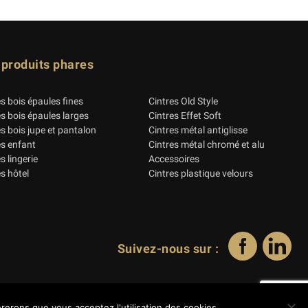
 produits phares
es bois épaules fines
Cintres Old Style
es bois épaules larges
Cintres Effet Soft
es bois jupe et pantalon
Cintres métal antiglisse
es enfant
Cintres métal chromé et alu
s lingerie
Accessoires
s hôtel
Cintres plastique velours
Suivez-nous sur :
Ok
érerons que vous acceptez l'utilisation des cookies.