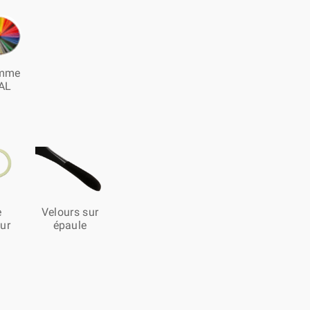
mme
AL
e
Velours sur
our
épaule