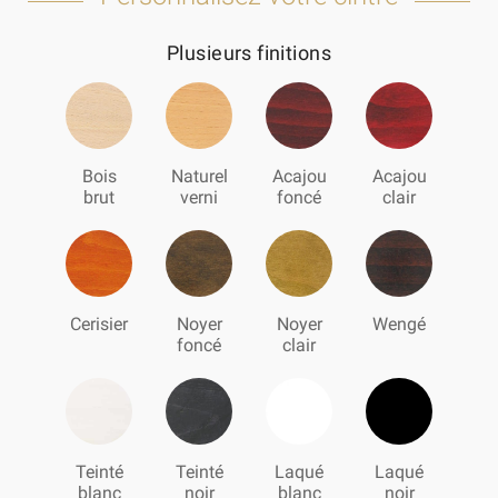
Plusieurs finitions
Bois
Naturel
Acajou
Acajou
brut
verni
foncé
clair
Cerisier
Noyer
Noyer
Wengé
foncé
clair
Teinté
Teinté
Laqué
Laqué
blanc
noir
blanc
noir