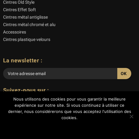
Cintres Old Style
Cintres Effet Soft
Cintres métal antiglisse
Cintres métal chromé et alu
Accessoires
Cintres plastique velours
La newsletter :
Veuillez
laisser
Suivez-nous sur :
ce
Nous utilisons des cookies pour vous garantir la meilleure
champ
expérience sur notre site. Si vous continuez à utiliser ce
vide.
dernier, nous considérerons que vous acceptez l'utilisation des
cookies.
© 2018 ACTUS CINTRES - Tous droits réservés
Ok
Mentions légales