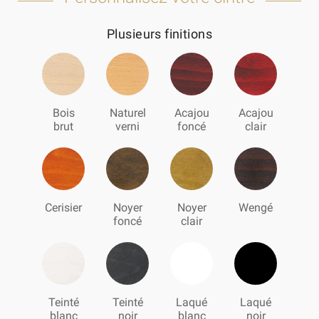
Plusieurs finitions
Bois
Naturel
Acajou
Acajou
brut
verni
foncé
clair
Cerisier
Noyer
Noyer
Wengé
foncé
clair
Teinté
Teinté
Laqué
Laqué
blanc
noir
blanc
noir