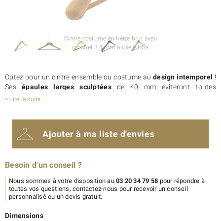
Cintre costume en hêtre brut avec
crochet 3,4 mm nickelé H59
Optez pour un cintre ensemble ou costume au
design intemporel
!
Ses
épaules larges sculptées
de 40 mm éviteront toutes
déformations de vos vêtements. Nous fabriquons ce
cintre en
> Lire la suite
bois de hêtre massif
provenant de forêts durablement gérées.
Nous vous recommandons d’opter pour un revêtement antiglisse
sur la barre pour un bon maintien de vos pantalons.
Ajouter à ma liste d'envies
Vous souhaitez un cintre à votre image ?
En tant que fabricant, nous vous proposons de
personnaliser vos
cintres en bois
à épaules larges. Vous pouvez choisir une finition :
Besoin d'un conseil ?
cintre verni, cintre laqué, cintre teinté, cintre Soft touch… Enfin,
Nous sommes à votre disposition au
03 20 34 79 58
pour répondre à
personnalisez ce cintre avec votre logo.
toutes vos questions, contactez-nous pour recevoir un conseil
Découvrez aussi notre modèle de
cintre épaules larges 245
.
personnalisé ou un devis gratuit.
Dimensions