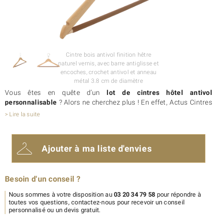
Cintre bois antivol finition hêtre
naturel vernis, avec barre antiglisse et
encoches, crochet antivol et anneau
métal 3.8 cm de diamètre
Vous êtes en quête d’un
lot de cintres hôtel antivol
personnalisable
? Alors ne cherchez plus ! En effet, Actus Cintres
vous propose une gamme complète de
cintres de qualité pour
> Lire la suite
l’hôtellerie et les collectivités
.
Découvrez notamment ce cintre en bois 339HR DBM. Avec son
design galbé, ce cintre en bois antivol dispose d’une
barre
Ajouter à ma liste d'envies
antiglisse et d’encoches
. Aussi, il est
fabriqué en Europe
, à partir
de bois de hêtre massif issu de forêts durablement gérées.
Ce cintre antivol vous est présenté avec anneau en métal mais
Besoin d'un conseil ?
existe aussi avec anneau plastique si vous préférez. Enfin, ce
cintre hôtel antivol peut être
personnalisé avec le logo
de votre
Nous sommes à votre disposition au
03 20 34 79 58
pour répondre à
établissement.
toutes vos questions, contactez-nous pour recevoir un conseil
personnalisé ou un devis gratuit.