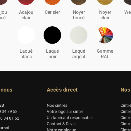
jou
Acajou
Cerisier
Noyer
Noyer
We
ncé
clair
foncé
clair
Laqué
Laqué
Laqué
Gamme
blanc
noir
argent
RAL
-nous
Accès direct
Nos
ES
Nos cintres
Cintr
0 34 79 58
Votre logo sur cintre
Cintr
Un fabricant responsable
Cintr
20 34 81 52
Contact & Devis
Cintr
urnai
Notre catalogue
Cintre