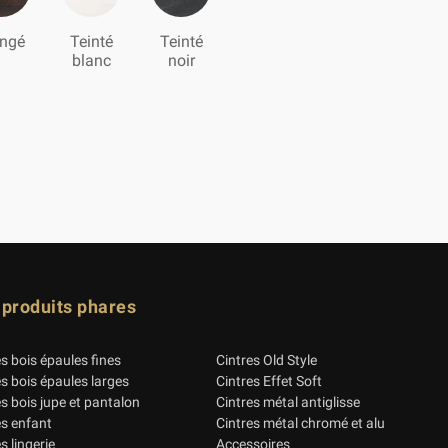
ngé
Teinté
Teinté
blanc
noir
 produits phares
es bois épaules fines
Cintres Old Style
es bois épaules larges
Cintres Effet Soft
es bois jupe et pantalon
Cintres métal antiglisse
es enfant
Cintres métal chromé et alu
s lingerie
Accessoires