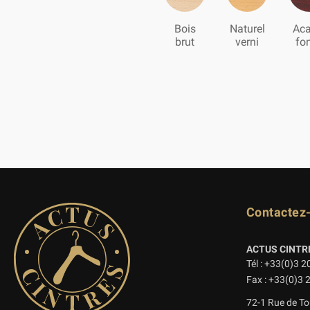
Bois
Naturel
Aca
brut
verni
fo
Contactez
ACTUS CINTR
Tél : +33(0)3 2
Fax : +33(0)3 
72-1 Rue de To