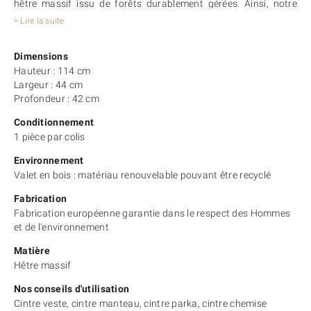
hêtre massif issu de forêts durablement gérées. Ainsi, notre
valet de chambre Hector
est robuste et durera dans le temps.
> Lire la suite
Vos hôtes apprécieront sa solidité et
sa stabilité
pour
supporter leurs vêtements.
Dimensions
Nous vous proposons différents coloris (wengé, acajou, noyer,
Hauteur : 114 cm
chêne vieilli, etc.) pour adapter ce valet en bois à la décoration
Largeur : 44 cm
des chambres de votre établissement.
Profondeur : 42 cm
Polyvalent, ce modèle de valet de chambre comporte
une barre
pour ranger les pantalons
.
Conditionnement
Enfin, ce produit est
fabriqué de manière responsable et
1 pièce par colis
durable en Europe
, par Actus Cintres, spécialiste des cintres et
accessoires
depuis 1951
.
Environnement
Valet en bois : matériau renouvelable pouvant être recyclé
Fabrication
Fabrication européenne garantie dans le respect des Hommes
et de l'environnement
Matière
Hêtre massif
Nos conseils d'utilisation
Cintre veste, cintre manteau, cintre parka, cintre chemise