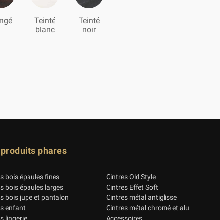
ngé
Teinté
Teinté
blanc
noir
 produits phares
es bois épaules fines
Cintres Old Style
es bois épaules larges
Cintres Effet Soft
es bois jupe et pantalon
Cintres métal antiglisse
es enfant
Cintres métal chromé et alu
s lingerie
Accessoires