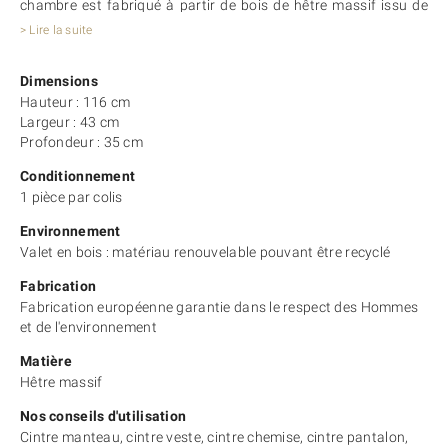
chambre est fabriqué à partir de bois de hêtre massif issu de
forêts durablement gérées. Ainsi, notre
valet de chambre Parys
> Lire la suite
est respectueux de l’environnement et durera dans le temps.
Vos hôtes priseront
sa stabilité,
sa praticité et sa grande
Dimensions
capacité
pour ranger leurs costumes, vestes, manteaux… mais
Hauteur : 116 cm
également leur pantalon grâce aux barres adaptées.
Largeur : 43 cm
Nous vous offrons la possibilité de choisir entre différents
Profondeur : 35 cm
coloris (brut, wengé, acajou, noyer, chêne vieilli, etc.) afin de
vous permettre d’adapter ce valet en bois à l’univers des
Conditionnement
chambres de votre hôtel.
1 pièce par colis
Enfin, sachez que ce valet de chambre est
fabriqué de manière
responsable et durable en Europe
, par Actus Cintres,
Environnement
spécialiste des cintres et accessoires
depuis 1951
.
Valet en bois : matériau renouvelable pouvant être recyclé
Fabrication
Fabrication européenne garantie dans le respect des Hommes
et de l'environnement
Matière
Hêtre massif
Nos conseils d'utilisation
Cintre manteau, cintre veste, cintre chemise, cintre pantalon,