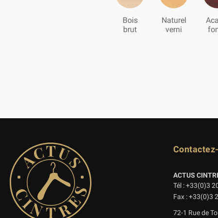
Bois
Naturel
Aca
brut
verni
fo
Contactez
ACTUS CINTR
Tél : +33(0)3 2
Fax : +33(0)3 
72-1 Rue de To