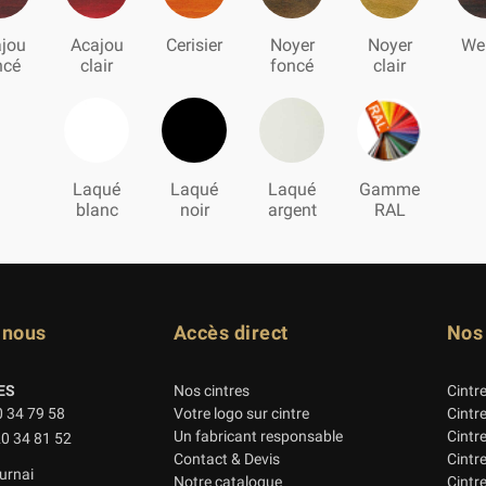
jou
Acajou
Cerisier
Noyer
Noyer
We
ncé
clair
foncé
clair
Laqué
Laqué
Laqué
Gamme
blanc
noir
argent
RAL
-nous
Accès direct
Nos
ES
Nos cintres
Cintr
0 34 79 58
Votre logo sur cintre
Cintr
Un fabricant responsable
Cintr
20 34 81 52
Contact & Devis
Cintr
urnai
Notre catalogue
Cintre