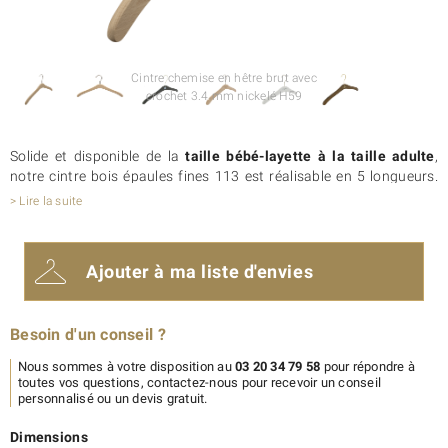
Cintre chemise en hêtre brut avec
crochet 3.4 mm nickelé H59
Solide et disponible de la
taille bébé-layette à la taille adulte
,
notre cintre bois épaules fines 113 est réalisable en 5 longueurs.
Plébiscité par les boutiques comme par les particuliers, ce
cintre
> Lire la suite
en bois à épaules fines
est polyvalent. Grâce à lui, vous pourrez
suspendre chemises, t-shirts, pulls ou encore robes.
Comme tous nos
cintres en bois épaules fines
, ce cintre est
Ajouter à ma liste d'envies
réalisable avec encoches pour le maintien des vêtements à
bretelles. Ce cintre bois existe aussi avec
pinces en métal
.
Vous souhaitez que ce cintre se fonde dans votre univers de
Besoin d'un conseil ?
marque ? Sachez qu’il est
personnalisable avec votre logo
. Aussi,
en tant que fabricant, nous proposons une
large gamme de
Nous sommes à votre disposition au
03 20 34 79 58
pour répondre à
coloris
standards, ainsi que toutes les nuances de la gamme RAL.
toutes vos questions, contactez-nous pour recevoir un conseil
Design original, fabrication européenne responsable,
personnalisé ou un devis gratuit.
personnalisation
, optez pour Actus Cintres pour l’aménagement
de vos penderies !
Dimensions