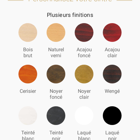
Plusieurs finitions
Bois
Naturel
Acajou
Acajou
brut
verni
foncé
clair
Cerisier
Noyer
Noyer
Wengé
foncé
clair
Teinté
Teinté
Laqué
Laqué
blanc
noir
blanc
noir