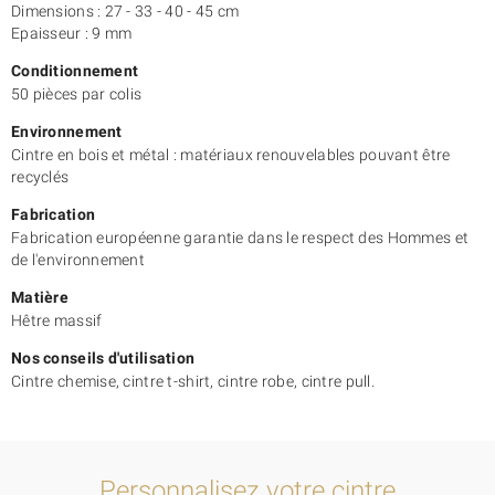
A découvrir également : notre
modèle de cintre 129
.
Dimensions : 27 - 33 - 40 - 45 cm
Epaisseur : 9 mm
Conditionnement
50 pièces par colis
Environnement
Cintre en bois et métal : matériaux renouvelables pouvant être
recyclés
Fabrication
Fabrication européenne garantie dans le respect des Hommes et
de l'environnement
Matière
Hêtre massif
Nos conseils d'utilisation
Cintre chemise, cintre t-shirt, cintre robe, cintre pull.
Personnalisez votre cintre