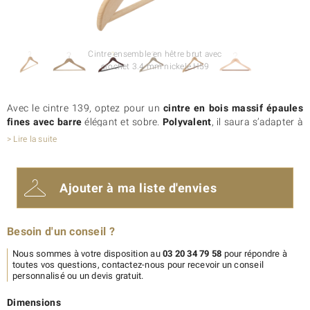
Cintre ensemble en hêtre brut avec
crochet 3.4 mm nickelé H59
Avec le cintre 139, optez pour un
cintre en bois massif épaules
fines avec barre
élégant et sobre.
Polyvalent
, il saura s’adapter à
tous vos besoins et à tous les univers de marque.
> Lire la suite
Comme tous nos cintres bois, ce
cintre est personnalisable avec
votre logo
. Il peut aussi être décliné dans une multitude de
couleurs, de longueurs et de finitions. Parcourez notre galerie de
Ajouter à ma liste d'envies
réalisations où vous trouverez des exemples de
cintres
personnalisés
réalisés pour nos clients. Ainsi, vous aurez une idée
du résultat final qui peut être attendu,
Besoin d'un conseil ?
Enfin, de
nombreuses options
sont disponibles pour ce cintre :
encoches, antiglisse sur épaules et sur barre, différents types de
Nous sommes à votre disposition au
03 20 34 79 58
pour répondre à
crochet, système antivol…
toutes vos questions, contactez-nous pour recevoir un conseil
Besoin d’un conseil ?
Nous sommes là pour vous aiguiller ! Alors,
personnalisé ou un devis gratuit.
contactez-nous
par téléphone au 03 20 34 79 58 ou via le
formulaire de contact
.
Dimensions