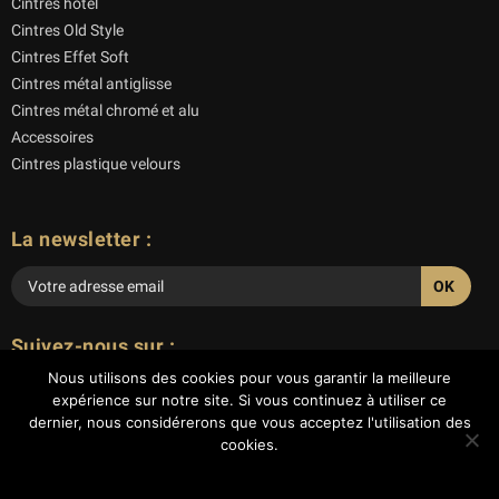
Cintres hôtel
Cintres Old Style
Cintres Effet Soft
Cintres métal antiglisse
Cintres métal chromé et alu
Accessoires
Cintres plastique velours
La newsletter :
Veuillez
laisser
Suivez-nous sur :
ce
Nous utilisons des cookies pour vous garantir la meilleure
champ
expérience sur notre site. Si vous continuez à utiliser ce
vide.
dernier, nous considérerons que vous acceptez l'utilisation des
cookies.
© 2018 ACTUS CINTRES - Tous droits réservés
Ok
Mentions légales