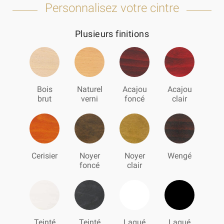
Personnalisez votre cintre
Plusieurs finitions
Bois
Naturel
Acajou
Acajou
brut
verni
foncé
clair
Cerisier
Noyer
Noyer
Wengé
foncé
clair
Teinté
Teinté
Laqué
Laqué