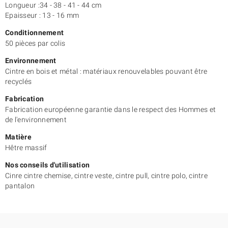
Découvrez aussi la version de
cintre sans barre 129
.
Longueur :34 - 38 - 41 - 44 cm
Epaisseur : 13 - 16 mm
Conditionnement
50 pièces par colis
Environnement
Cintre en bois et métal : matériaux renouvelables pouvant être
recyclés
Fabrication
Fabrication européenne garantie dans le respect des Hommes et
de l'environnement
Matière
Hêtre massif
Nos conseils d'utilisation
Cinre cintre chemise, cintre veste, cintre pull, cintre polo, cintre
pantalon