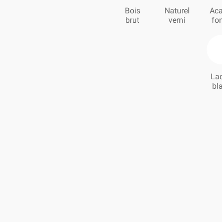
Bois
Naturel
Aca
brut
verni
fo
La
bl