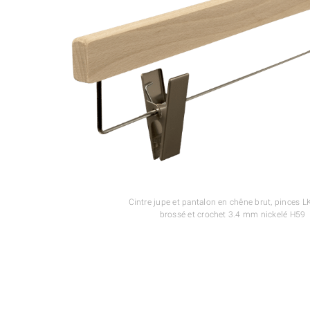
Cintre jupe et pantalon en chêne brut, pinces L
brossé et crochet 3.4 mm nickelé H59