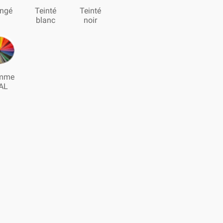
ngé
Teinté
Teinté
blanc
noir
mme
AL