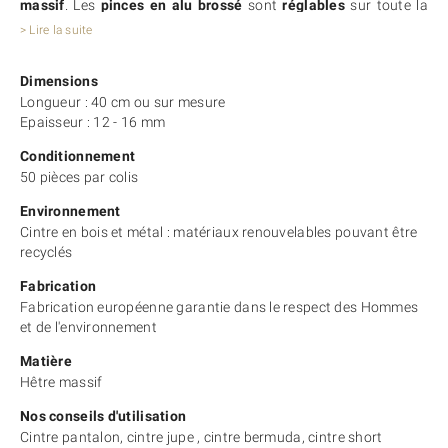
massif
. Les
pinces en alu brossé
sont
réglables
sur toute la
longueur de la barre pour un ajustement parfait de tous les
> Lire la suite
vêtements.
Vous pourrez choisir parmi
différents coloris de pinces
pour
Dimensions
faire correspondre vos cintres à votre univers de marque.
Longueur : 40 cm ou sur mesure
Consultez nos options pour en savoir plus. Ce cintre à pinces
Epaisseur : 12 - 16 mm
est
personnalisable avec votre logo
.
Vous souhaitez plutôt un cintre avec des pinces sur le côté ?
Conditionnement
Optez pour notre
cintre bois jupe et pantalon 1612 Alu
.
50 pièces par colis
Environnement
Cintre en bois et métal : matériaux renouvelables pouvant être
recyclés
Fabrication
Fabrication européenne garantie dans le respect des Hommes
et de l'environnement
Matière
Hêtre massif
Nos conseils d'utilisation
Cintre pantalon, cintre jupe , cintre bermuda, cintre short