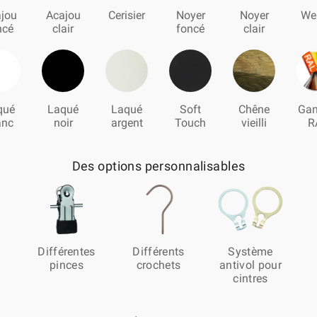
jou
Acajou
Cerisier
Noyer
Noyer
We
ncé
clair
foncé
clair
qué
Laqué
Laqué
Soft
Chêne
Ga
anc
noir
argent
Touch
vieilli
R
Des options personnalisables
Différentes
Différents
Système
pinces
crochets
antivol pour
cintres