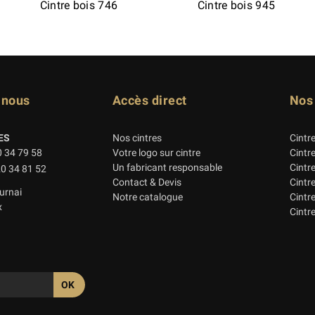
Cintre bois 746
Cintre bois 945
-nous
Accès direct
Nos
ES
Nos cintres
Cintr
0 34 79 58
Votre logo sur cintre
Cintr
Un fabricant responsable
Cintr
20 34 81 52
Contact & Devis
Cintr
urnai
Notre catalogue
Cintre
x
Cintre