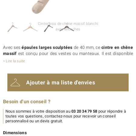
Cintre bois de chêne massif blanchi
avec encoches
Avec ses
épaules larges sculptées
de 40 mm, ce
cintre en chêne
massif
est conçu pour des vestes ou manteaux. Il est disponible
en
différentes longueurs
pour s’adapter à toutes vos exigences.
> Lire la suite
Pour vos ensembles, ce cintre bois existe également avec barre
(cintre 456) et avec pinces (cintre 446C). Aussi, personnalisez ce
cintre
avec votre logo
.
Ajouter à ma liste d'envies
Enfin, nous produisons ce cintre en chêne massif
en Europe
dans
le respect de l’Homme et de l’environnement. De plus, le bois de
chêne est issu de forêts durablement gérées pour un impact le
Besoin d'un conseil ?
plus modéré possible sur les ressources naturelles. Depuis
toujours, en tant que
fabricant responsable
, Actus Cintres
Nous sommes à votre disposition au
03 20 34 79 58
pour répondre à
s’engage durablement pour l’environnement.
toutes vos questions, contactez-nous pour recevoir un conseil
personnalisé ou un devis gratuit.
Dimensions