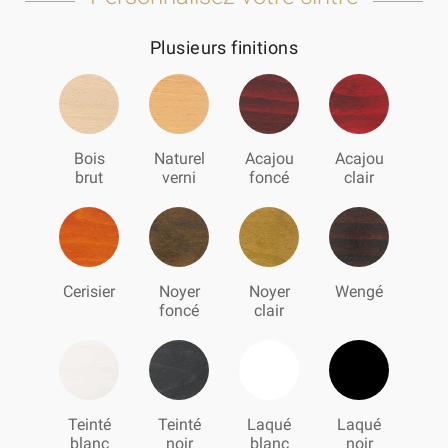
Plusieurs finitions
Bois
Naturel
Acajou
Acajou
brut
verni
foncé
clair
Cerisier
Noyer
Noyer
Wengé
foncé
clair
Teinté
Teinté
Laqué
Laqué
blanc
noir
blanc
noir