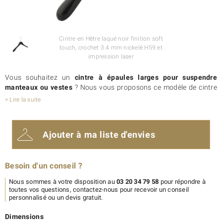
Cintre en Hêtre laqué noir finition soft
touch, crochet 3.4 mm nickelé H59 et
impression laser
Vous souhaitez un
cintre à épaules larges pour suspendre
manteaux ou vestes
? Nous vous proposons ce modèle de cintre
vendu en lot
. Sa souplesse de fabrication nous permet de vous
> Lire la suite
proposer
différentes largeurs d’épaules
: 40, 50 ou 60 mm. Ce
cintre chic et élégant
bénéficie d’une finition Soft Touch qui lui
apporte un effet mat très actuel, et un toucher soyeux agréable.
Ajouter à ma liste d'envies
Ce cintre en bois massif est
personnalisable avec votre logo
selon les procédés d’impression laser avec incrustation ou
tampographie.
Besoin d'un conseil ?
Vous cherchez un modèle pour hauts ? Alors, nous vous invitons à
visiter la
fiche produit du cintre 128/30
.
Nous sommes à votre disposition au
03 20 34 79 58
pour répondre à
toutes vos questions, contactez-nous pour recevoir un conseil
personnalisé ou un devis gratuit.
Dimensions