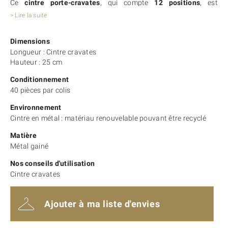
Ce
cintre porte-cravates
, qui compte
12 positions
, est
spécialement conçu pour
organiser les cravates
. Vous
> Lire la suite
apprécierez l’efficacité de la
gaine antiglisse
qui permettra de
maintenir bien en place les cravates.
Dimensions
Longueur : Cintre cravates
Hauteur : 25 cm
Conditionnement
40 pièces par colis
Environnement
Cintre en métal : matériau renouvelable pouvant être recyclé
Matière
Métal gainé
Nos conseils d'utilisation
Cintre cravates
Ajouter à ma liste d'envies