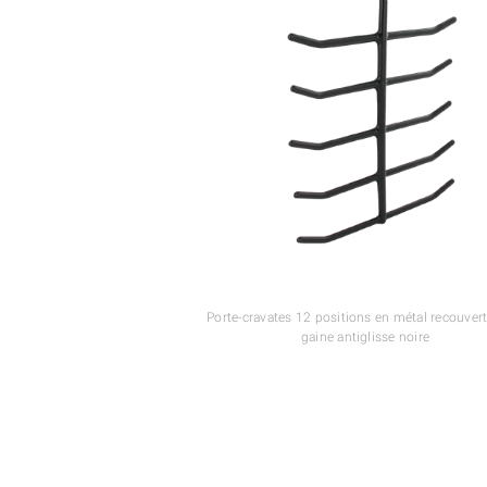
Porte-cravates 12 positions en métal recouver
gaine antiglisse noire