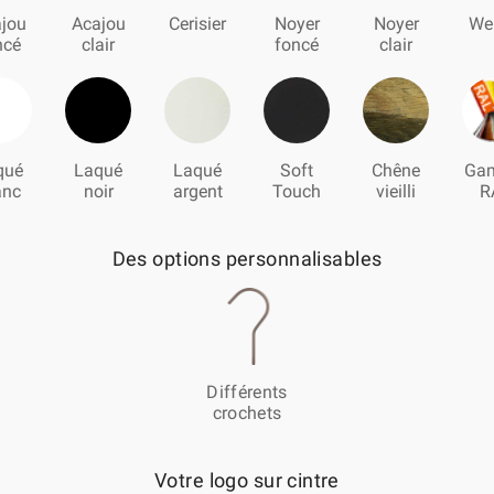
jou
Acajou
Cerisier
Noyer
Noyer
We
ncé
clair
foncé
clair
qué
Laqué
Laqué
Soft
Chêne
Ga
anc
noir
argent
Touch
vieilli
R
Des options personnalisables
Différents
crochets
Votre logo sur cintre