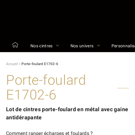
Nos cintres
Nos univers
Personnalis
Accueil
>
Porte-foulard E1702-6
Porte-foulard
E1702-6
Lot de cintres porte-foulard en métal avec gaine
antidérapante
Comment ranger écharpes et foulards ?