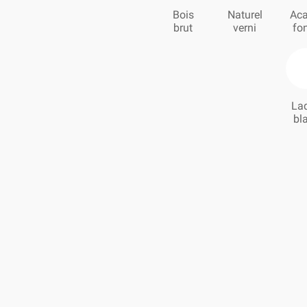
Bois
Naturel
Aca
brut
verni
fo
La
bl