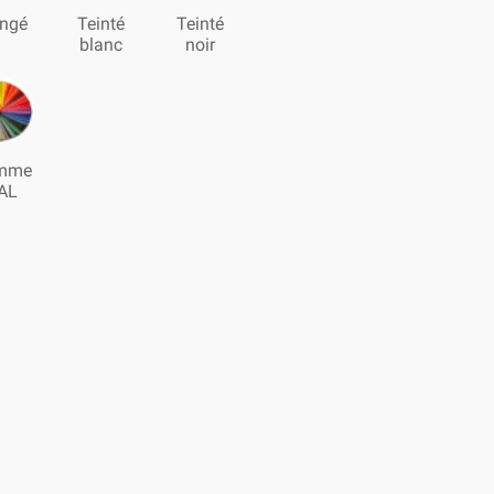
ngé
Teinté
Teinté
blanc
noir
mme
AL