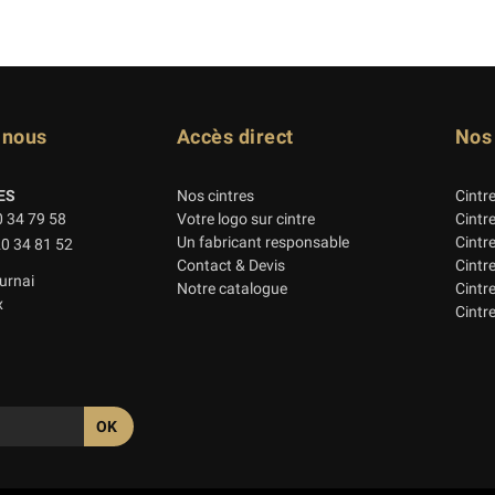
-nous
Accès direct
Nos
ES
Nos cintres
Cintr
0 34 79 58
Votre logo sur cintre
Cintr
Un fabricant responsable
Cintr
20 34 81 52
Contact & Devis
Cintr
urnai
Notre catalogue
Cintre
x
Cintre