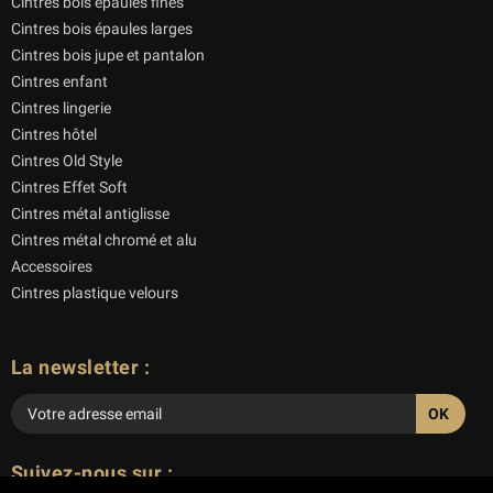
Cintres bois épaules fines
Cintres bois épaules larges
Cintres bois jupe et pantalon
Cintres enfant
Cintres lingerie
Cintres hôtel
Cintres Old Style
Cintres Effet Soft
Cintres métal antiglisse
Cintres métal chromé et alu
Accessoires
Cintres plastique velours
La newsletter :
Veuillez
laisser
Suivez-nous sur :
ce