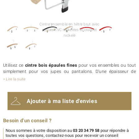
Cintre ensemble en hêtre brut avec
pinces KVC nickelées et crochet
nickelé
Utilisez ce
cintre bois épaules fines
pour vos ensembles ou tout
simplement pour vos jupes ou pantalons. D’une épaisseur de
seulement 8 mm, ce
cintre gain de place
vous permettra
> Lire la suite
d’optimiser efficacement le rangement de vos penderies.
D’un
excellent rapport qualité / prix, ce cintre en bois massif
produit en
Europe
devrait satisfaire les clients les plus pointilleux.
Ajouter à ma liste d'envies
Les
pinces en métal
(gainées ou non) sont réglables sur toute la
longueur de la barre métal. Pour information, en 42 cm, la barre
métal avec pinces a une longueur de 35 cm.
Besoin d'un conseil ?
Personnalisez ce
cintre bois personnalisé avec votre logo
d’entreprise. Impression par tampographie, incrustation à chaud
Nous sommes à votre disposition au
03 20 34 79 58
pour répondre à
ou à froid, impression laser gravée ou en découpe… selon l’effet
toutes vos questions, contactez-nous pour recevoir un conseil