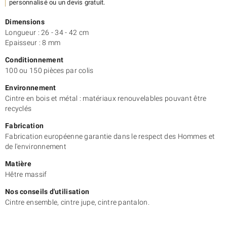
souhaité, Actus Cintres vous propose différentes techniques
personnalisé ou un devis gratuit.
d’impression.
Nous sommes à votre disposition pour vous
conseiller
. Alors, contactez-nous !
Dimensions
N’hésitez pas à jeter un œil aussi à notre
cintre 129
.
Longueur : 26 - 34 - 42 cm
Epaisseur : 8 mm
Conditionnement
100 ou 150 pièces par colis
Environnement
Cintre en bois et métal : matériaux renouvelables pouvant être
recyclés
Fabrication
Fabrication européenne garantie dans le respect des Hommes et
de l'environnement
Matière
Hêtre massif
Nos conseils d'utilisation
Cintre ensemble, cintre jupe, cintre pantalon.