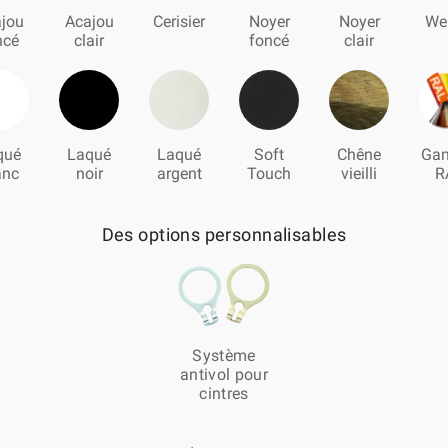
jou
Acajou
Cerisier
Noyer
Noyer
We
ncé
clair
foncé
clair
qué
Laqué
Laqué
Soft
Chêne
Ga
anc
noir
argent
Touch
vieilli
R
Des options personnalisables
Système
antivol pour
cintres