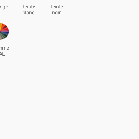
ngé
Teinté
Teinté
blanc
noir
mme
AL