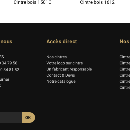
Cintre bois 1501C
Cintre bois 1612
-nous
Accès direct
Nos
ES
Nos cintres
Cintr
0 34 79 58
Votre logo sur cintre
Cintr
Un fabricant responsable
Cintr
20 34 81 52
Contact & Devis
Cintr
urnai
Notre catalogue
Cintre
x
Cintre