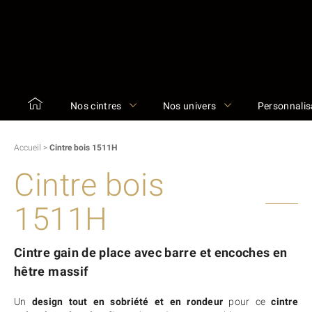
Nos cintres
Nos univers
Personnalis
Accueil
>
Cintre bois 1511H
Cintre bois
1511H
Cintre gain de place avec barre et encoches en
hêtre massif
Un
design tout en sobriété et en rondeur
pour ce
cintre