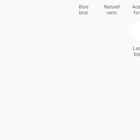
Bois
Naturel
Aca
brut
verni
fo
La
bl