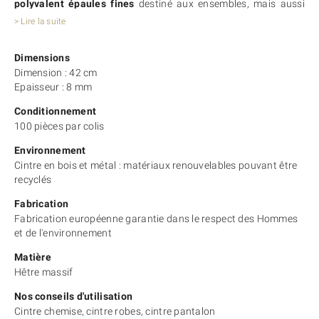
polyvalent épaules fines
destiné aux ensembles, mais aussi
aux pantalons ou encore aux vêtements à bretelles.
> Lire la suite
Son épaisseur de 8 mm vous permettra d’obtenir un
gain de
place
important dans votre penderie. Que ce soit pour des
Dimensions
vêtements enfant ou adulte, ce modèle de cintres pourra
Dimension : 42 cm
convenir parfaitement. En effet, il est disponible en
3 longueurs
Epaisseur : 8 mm
: 26 cm, 34 cm, 42 cm. Ce
cintre épaules fines
existe également
sans barre et avec pinces.
Conditionnement
Comme toute notre gamme de cintres en bois, ce
cintre est
100 pièces par colis
personnalisable avec votre logo
. Actus Cintres propose
différentes techniques de logotypage sur cintre.
Environnement
Nous sommes à votre service pour vous proposer des
conseils
Cintre en bois et métal : matériaux renouvelables pouvant être
personnalisés
en fonction de vos besoins et de vos contraintes
recyclés
budgétaires.
A découvrir aussi : notre
modèle de cintre 129
!
Fabrication
Fabrication européenne garantie dans le respect des Hommes
et de l'environnement
Matière
Hêtre massif
Nos conseils d'utilisation
Cintre chemise, cintre robes, cintre pantalon